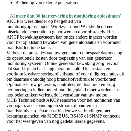
Bediening van externe generatoren
Al meer dan 30 jaar ervaring in monitoring oplossingen`
AKCP is wereldleider op het gebied van
monitoringoplossingen. Wireless Tunnel™ radio heeft een
uitstekende penetratie in gebouwen en door obstakels. Het
AKCP bewakingssysteem kan onder andere ingezet worden
voor het op afstand bewaken van generatorstatus en voorraden
brandstoffen in de tanks.
Verbeter de prestaties van uw generator en bespaar daarmee op
de operationele kosten door toepassing van een generator
monitoring systeem. Online generator bewaking zorgt ervoor
dat stand-by- en back-upgeneratoren altijd klaar staan en
voorkom kostbare storing of stilstand of voer tijdig reparaties uit
om daarmee onnodig hoog brandstofverbruik te voorkomen.
Optimaliseer uw generator, controleer de draaiuren en krijg
herinneringen indien onderhoudt ingepland moet worden… en
nog belangrijker; verleng de levensduur van uw motor.
MCB Techniek biedt AKCP sensoren voor het monitoren van
vermogen, accuspanning en stroom, draaiuren en
brandstofniveau. Daarnaast bieden we verbindingen met
besturingspanelen via MODBUS, RS485 of SNMP connectie
voor het weergeven van nog gedetailleerde gegevens.